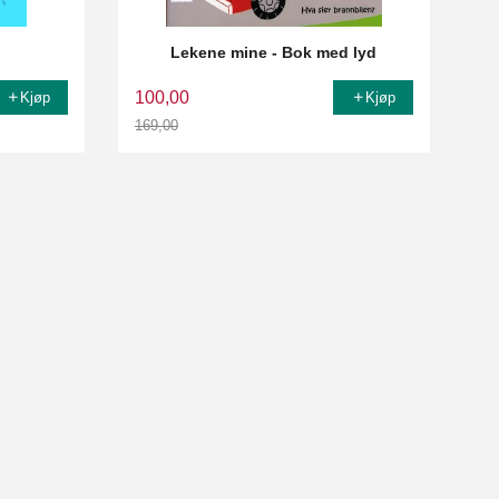
Lekene mine - Bok med lyd
100,00
Kjøp
Kjøp
169,00
Rabatt