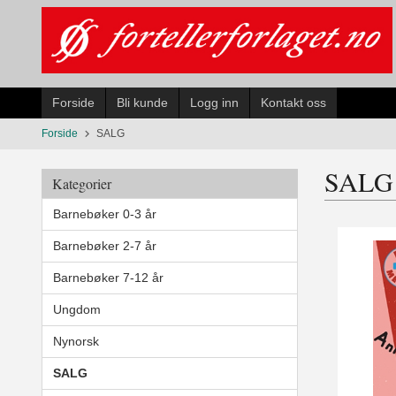
Gå
til
innholdet
Forside
Bli kunde
Logg inn
Kontakt oss
Forside
SALG
SALG
Kategorier
Barnebøker 0-3 år
Barnebøker 2-7 år
Barnebøker 7-12 år
Ungdom
Nynorsk
SALG