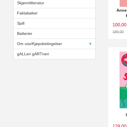
Skjønnlitteratur
Anne 
Faktabøker
Spill
100,00
189,00
Batterier
Rabatt
Om oss/Kjøpsbetingelser
gALLeri gARTneri
129,00