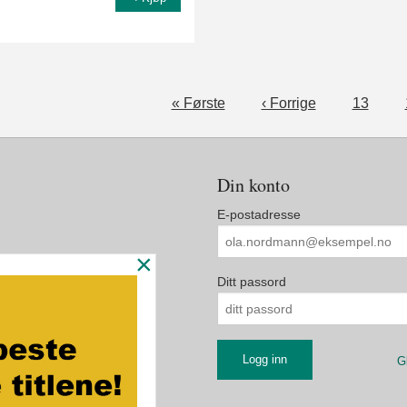
« Første
‹ Forrige
13
Din konto
E-postadresse
×
Ditt passord
G