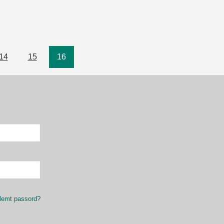
14
15
16
lemt passord?