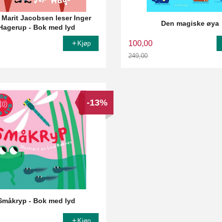
Marit Jacobsen leser Inger
Den magiske øya
Hagerup - Bok med lyd
100,00
Kjøp
249,00
Rabatt
-13%
Småkryp - Bok med lyd
Kjøp