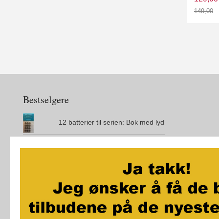
149,00
Rabatt
Bestselgere
12 batterier til serien: Bok med lyd
Den magiske øya
City Maze - London - Brettspill
Jo vil ikke bæsje på do