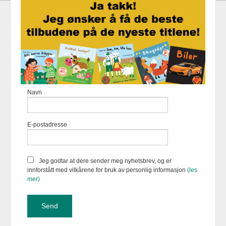
Frakt
Kjøpsbetingelser
Sikkerhet og personvern
Nyhetsbrev
Fortellerforlaget Eikremsvingen 31 6422 Molde Tlf.
907 31 992
-
Navn
Foretaksregisteret 883 957 652
Vår nettbutikk bruker cookies slik at
E-postadresse
du får en bedre kjøpsopplevelse og
vi kan yte deg bedre service. Vi
bruker cookies hovedsaklig til å
lagre innloggingsdetaljer og huske
Jeg godtar at dere sender meg nyhetsbrev, og er
hva du har puttet i handlekurven
innforstått med vilkårene for bruk av personlig informasjon
(les
din. Fortsett å bruke siden som
mer)
normalt om du godtar dette.
Les
mer
eller
endre innstillinger for
cookies.
Powered by
24Nettbutikk