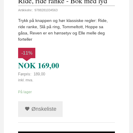
Ride, ride ranke - Bok med lyd
Artikkelnr.:
9788281034563
Trykk på knappen og hør klassiske regler: Ride,
ride ranke, Slå på ring, Tommeltott, Hoppe sa
gåsa, Reven er en hønsetyv og Elle melle deg
forteller
-11%
NOK
169,00
Førpris:
189,00
Rabatt
inkl. mva.
På lager
Ønskeliste