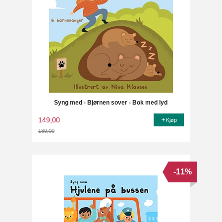
Syng med - Bjørnen sover - Bok med lyd
149,00
Kjøp
189,00
Rabatt
-11%