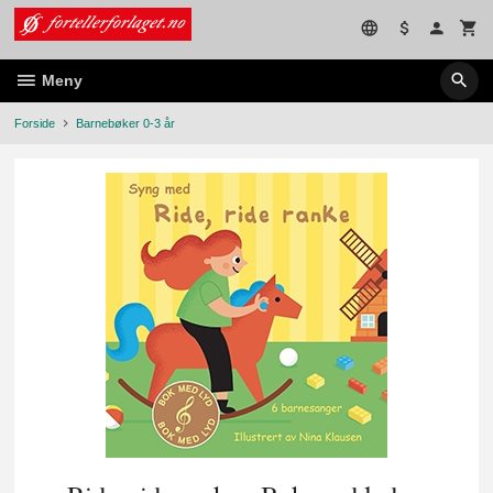
Gå
til
innholdet
Meny
Forside
Barnebøker 0-3 år