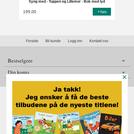
Syng med - Tuppen og Lillemor - Bok med lyd
199,00
Kjøp
Forside
Bli kunde
Logg inn
Kontakt oss
Bestselgere
Din konto
×
Frakt
Kjøpsbetingelser
Sikkerhet og personvern
Nyhetsbrev