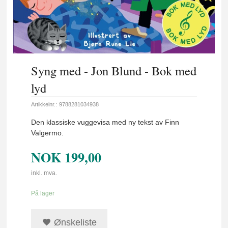
Syng med - Jon Blund - Bok med
lyd
Artikkelnr.:
9788281034938
Den klassiske vuggevisa med ny tekst av Finn
Valgermo.
NOK
199,00
inkl. mva.
På lager
Ønskeliste