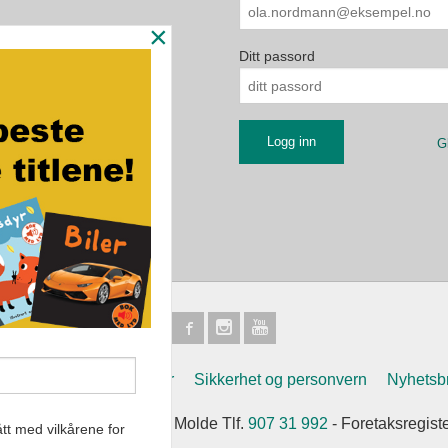
×
Ditt passord
G
Frakt
Kjøpsbetingelser
Sikkerhet og personvern
Nyhetsb
et Eikremsvingen 31 6422 Molde Tlf.
907 31 992
- Foretaksregist
tt med vilkårene for