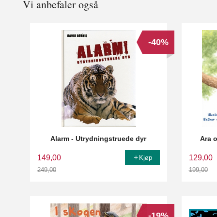
Vi anbefaler også
-40%
Alarm - Utrydningstruede dyr
Ara 
149,00
129,00
Kjøp
249,00
199,00
Rabatt
Rabatt
-19%