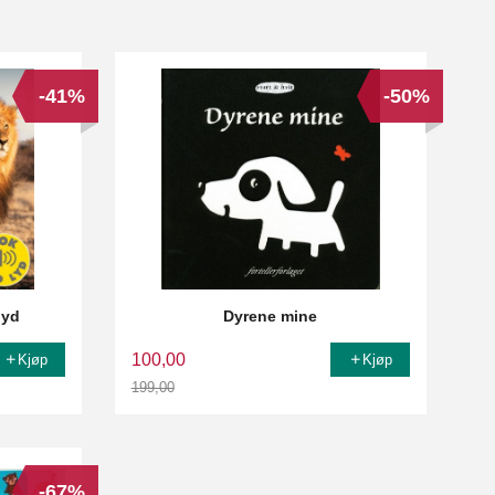
-41%
-50%
lyd
Dyrene mine
100,00
Kjøp
Kjøp
199,00
Rabatt
-67%