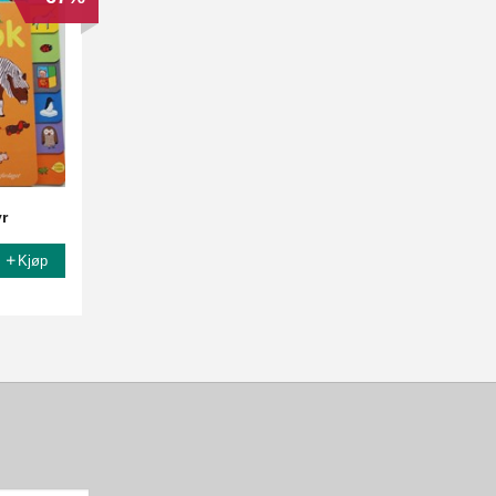
yr
Kjøp