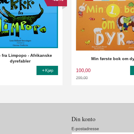
 fra Limpopo - Afrikanske
Min første bok om d
dyrefabler
100,00
Kjøp
299,00
Rabatt
Din konto
E-postadresse