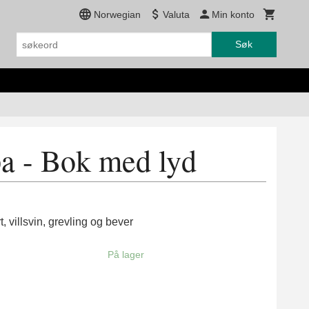
Norwegian
Valuta
Min konto
Søk
a - Bok med lyd
, villsvin, grevling og bever
På lager