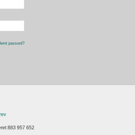
lemt passord?
rev
eret 883 957 652