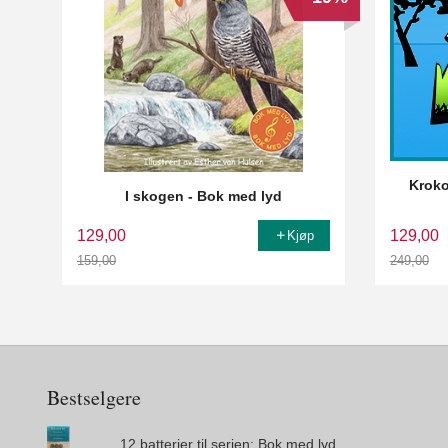
Kroko
I skogen - Bok med lyd
129,00
129,00
Kjøp
159,00
249,00
Rabatt
Rabatt
Bestselgere
12 batterier til serien: Bok med lyd