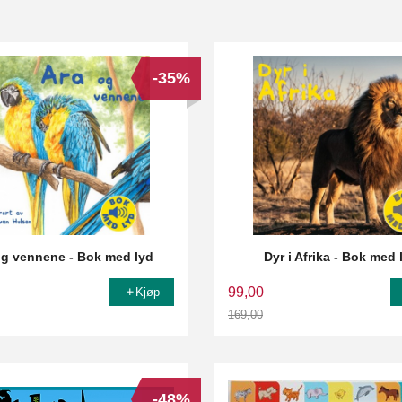
-35%
og vennene - Bok med lyd
Dyr i Afrika - Bok med 
99,00
Kjøp
169,00
Rabatt
-48%