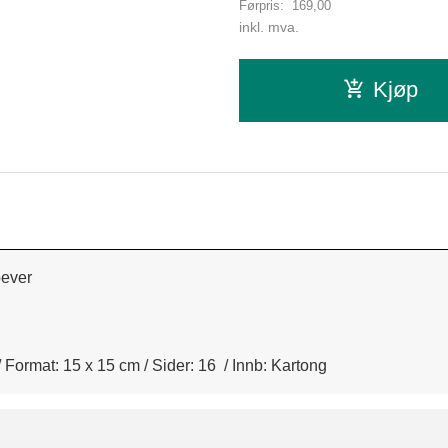
Førpris:
169,00
Rabatt
inkl. mva.
Kjøp
bever
+ / Format: 15 x 15 cm / Sider: 16 / Innb: Kartong