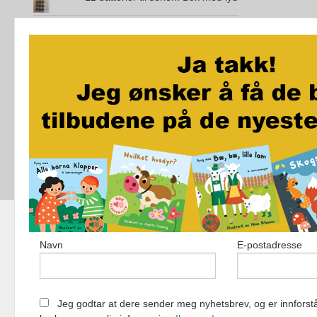
Den magiske øya
City Maze - London - Brettspill
Jo vil ikke bæsje på do
Akkurat som i kveld
Navn
E-postadresse
Fortellerforlag
Jeg godtar at dere sender meg nyhetsbrev, og er innforstå