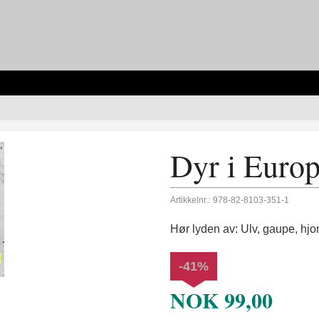
Dyr i Europ
Artikkelnr.:
978-82-8103-351-1
Hør lyden av: Ulv, gaupe, hjort
-41%
NOK
99,00