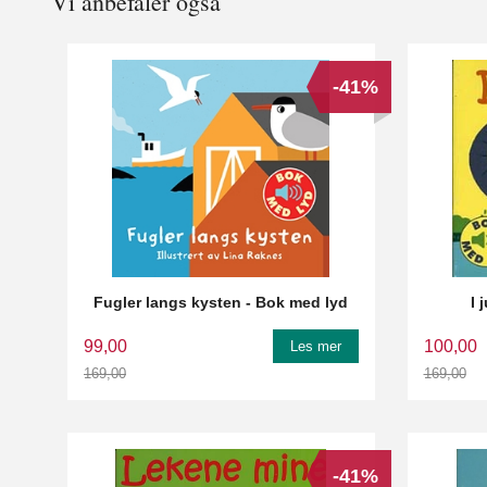
Vi anbefaler også
-41%
Fugler langs kysten - Bok med lyd
I 
99,00
100,00
Les mer
169,00
169,00
Rabatt
Rabatt
-41%