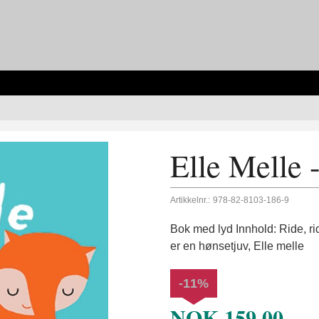
Elle Melle 
Artikkelnr.:
978-82-8103-186-9
Bok med lyd Innhold: Ride, ri
er en hønsetjuv, Elle melle
-11%
NOK
159,00