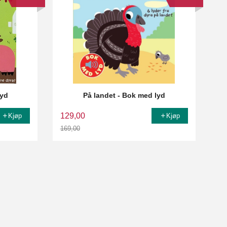
lyd
På landet - Bok med lyd
129,00
Kjøp
Kjøp
169,00
Rabatt