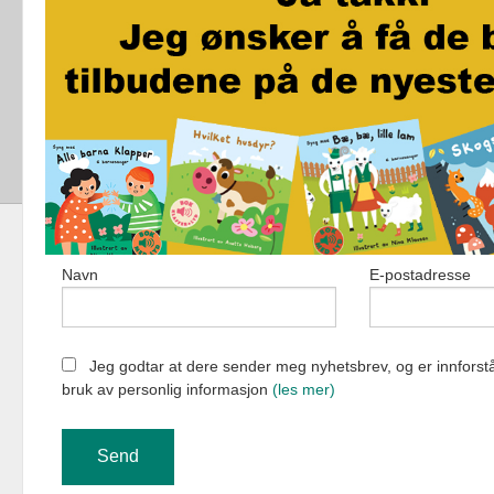
Jo vil ikke bæsje på do
Akkurat som i kveld
Navn
E-postadresse
Fortellerforlag
Jeg godtar at dere sender meg nyhetsbrev, og er innforstå
bruk av personlig informasjon
(les mer)
Vår nettbutik
bruker cookie
Fortsett å