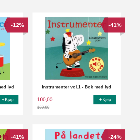
-12%
-41%
med lyd
Instrumenter vol.1 - Bok med lyd
100,00
Kjøp
Kjøp
169,00
Rabatt
-41%
-24%