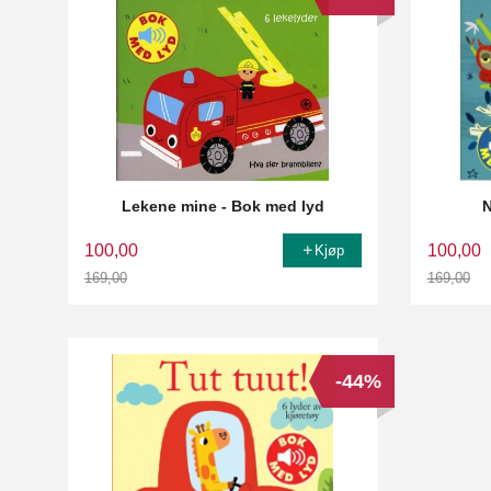
Lekene mine - Bok med lyd
N
100,00
100,00
Kjøp
169,00
169,00
Rabatt
Rabatt
-44%