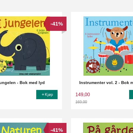
-41%
jungelen - Bok med lyd
Instrumenter vol. 2 - Bok 
149,00
Kjøp
169,00
Rabatt
-41%