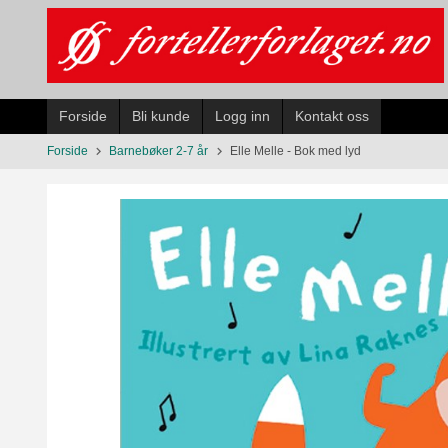
Gå
til
innholdet
Forside
Bli kunde
Logg inn
Kontakt oss
Forside
Barnebøker 2-7 år
Elle Melle - Bok med lyd