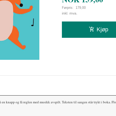
Førpris:
179,00
Rabatt
inkl. mva.
Kjøp
n knapp og få reglen med musikk avspilt. Teksten til sangen står trykt i boka. Flott