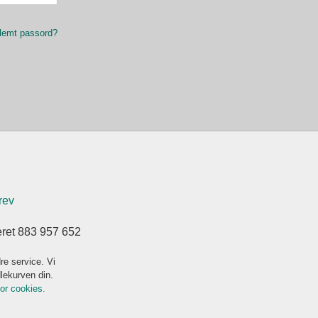
lemt passord?
rev
eret 883 957 652
re service. Vi
dlekurven din.
for cookies.