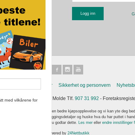
G
Frakt
Kjøpsbetingelser
Sikkerhet og personvern
Nyhetsb
et Eikremsvingen 31 6422 Molde Tlf.
907 31 992
- Foretaksregist
tt med vilkårene for
k bruker cookies slik at du får en bedre kjøpsopplevelse og vi kan yte deg bed
s hovedsaklig til å lagre innloggingsdetaljer og huske hva du har puttet i han
 bruke siden som normalt om du godtar dette.
Les mer
eller
endre innstillinger 
Powered by
24Nettbutikk