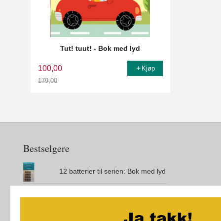
Tut! tuut! - Bok med lyd
100,00
Kjøp
179,00
Rabatt
Bestselgere
12 batterier til serien: Bok med lyd
Den magiske øya
City Maze - London - Brettspill