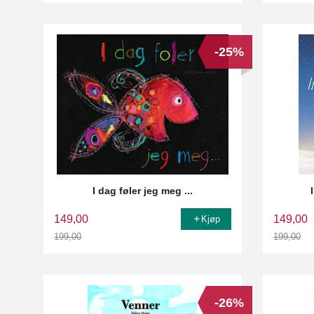
-25%
I dag føler jeg meg ...
149,00
149,00
Kjøp
199,00
199,00
Rabatt
Rabatt
-26%