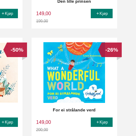
Den lille prinsen
149,00
Kjøp
Kjøp
199,00
Rabatt
-50%
-26%
For ei strålande verd
149,00
Kjøp
Kjøp
200,00
Rabatt