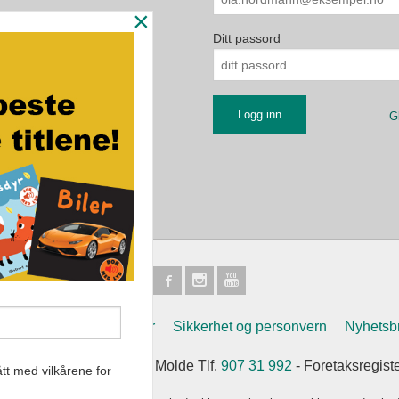
×
Ditt passord
G
Frakt
Kjøpsbetingelser
Sikkerhet og personvern
Nyhetsb
et Eikremsvingen 31 6422 Molde Tlf.
907 31 992
- Foretaksregist
tt med vilkårene for