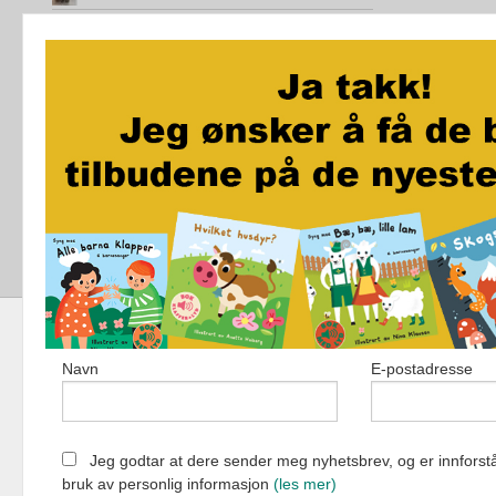
Den magiske øya
City Maze - London - Brettspill
Jo vil ikke bæsje på do
Akkurat som i kveld
Navn
E-postadresse
Fortellerforlag
Jeg godtar at dere sender meg nyhetsbrev, og er innforstå
bruk av personlig informasjon
(les mer)