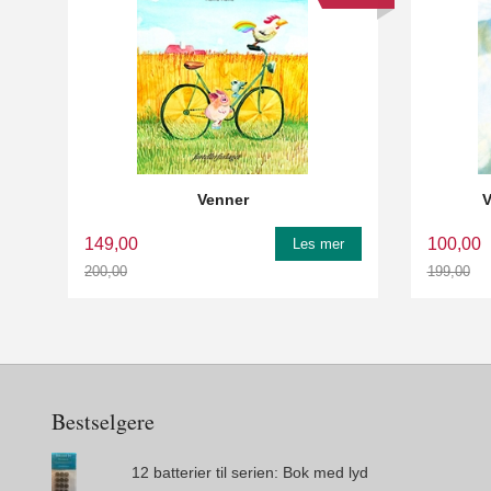
Venner
V
149,00
100,00
Les mer
200,00
199,00
Rabatt
Rabatt
Bestselgere
12 batterier til serien: Bok med lyd