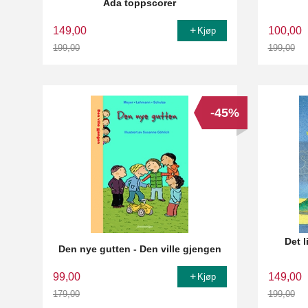
Ada toppscorer
149,00
100,00
Kjøp
199,00
199,00
Rabatt
Rabatt
-45%
Det 
Den nye gutten - Den ville gjengen
99,00
149,00
Kjøp
179,00
199,00
Rabatt
Rabatt