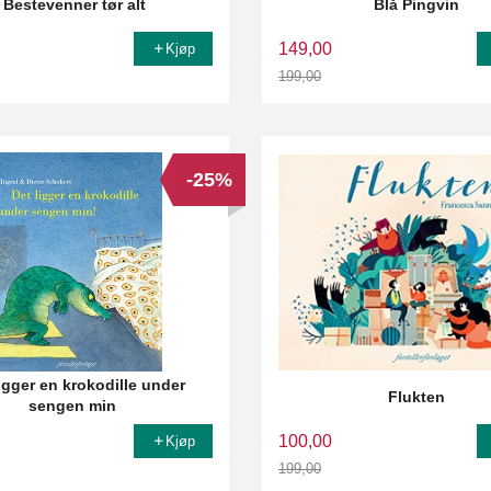
Bestevenner tør alt
Blå Pingvin
149,00
Kjøp
199,00
Rabatt
-25%
ligger en krokodille under
Flukten
sengen min
100,00
Kjøp
199,00
Rabatt