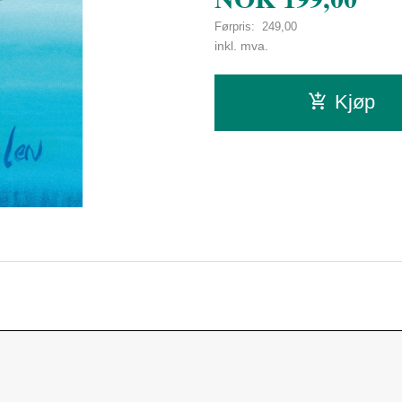
Førpris:
249,00
Rabatt
inkl. mva.
Kjøp