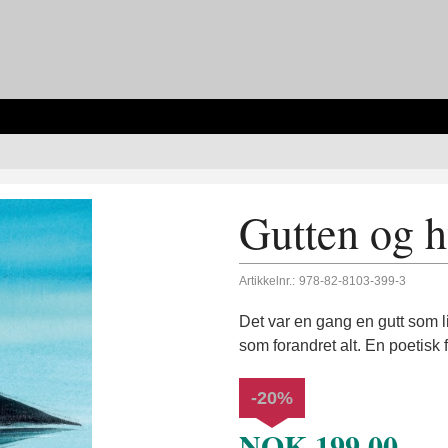
Gutten og h
Artikkelnr.:
978-82-8103-399-3
Det var en gang en gutt som l
som forandret alt. En poetisk 
-20%
NOK
199,00