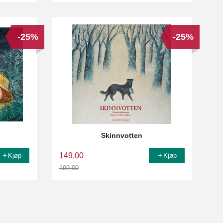
-25%
-25%
Skinnvotten
149,00
Kjøp
Kjøp
199,00
Rabatt