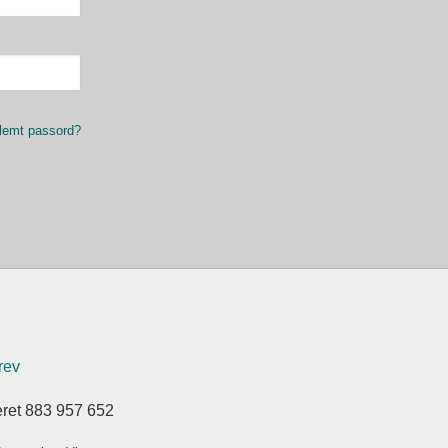
lemt passord?
rev
eret 883 957 652