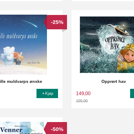
-25%
lille muldvarps ønske
Opprørt hav
149,00
Kjøp
199,00
Rabatt
-50%