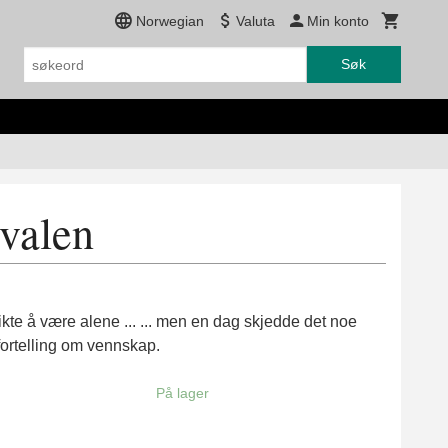
Norwegian
Valuta
Min konto
Søk
valen
ikte å være alene ... ... men en dag skjedde det noe
fortelling om vennskap.
På lager