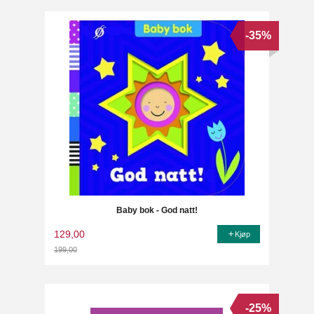
-35%
Baby bok - God natt!
129,00
Kjøp
199,00
Rabatt
-25%