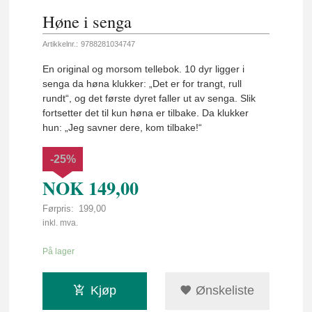
Høne i senga
Artikkelnr.:
9788281034747
En original og morsom tellebok. 10 dyr ligger i
senga da høna klukker: „Det er for trangt, rull
rundt“, og det første dyret faller ut av senga. Slik
fortsetter det til kun høna er tilbake. Da klukker
hun: „Jeg savner dere, kom tilbake!“
-25%
NOK
149,00
Førpris:
199,00
Rabatt
inkl. mva.
På lager
Kjøp
Ønskeliste