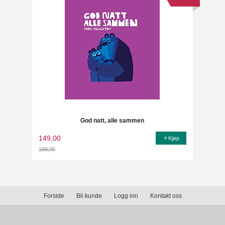
God natt, alle sammen
149,00
Kjøp
199,00
Rabatt
Forside
Bli kunde
Logg inn
Kontakt oss