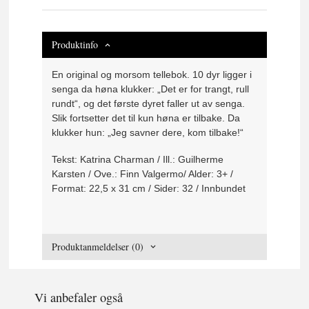
Produktinfo
En original og morsom tellebok. 10 dyr ligger i
senga da høna klukker: „Det er for trangt, rull
rundt“, og det første dyret faller ut av senga.
Slik fortsetter det til kun høna er tilbake. Da
klukker hun: „Jeg savner dere, kom tilbake!“
Tekst: Katrina Charman / Ill.: Guilherme
Karsten / Ove.: Finn Valgermo/ Alder: 3+ /
Format: 22,5 x 31 cm / Sider: 32 / Innbundet
Produktanmeldelser (0)
Vi anbefaler også