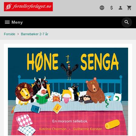
Gå
til
innholdet
Meny
Forside
Barnebøker 2-7 år