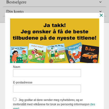
Bestselgere
Din konto
×
Frakt
Kjøpsbetingelser
Sikkerhet og personvern
Nyhetsbrev
Fortellerforlaget Eikremsvingen 31 6422 Molde Tlf.
907 31 992
-
Navn
Foretaksregisteret 883 957 652
Vår nettbutikk bruker cookies slik at
E-postadresse
du får en bedre kjøpsopplevelse og
vi kan yte deg bedre service. Vi
bruker cookies hovedsaklig til å
lagre innloggingsdetaljer og huske
Jeg godtar at dere sender meg nyhetsbrev, og er
hva du har puttet i handlekurven
innforstått med vilkårene for bruk av personlig informasjon
(les
din. Fortsett å bruke siden som
mer)