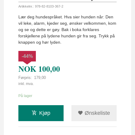
Artikkelnr.:
978-82-8103-367-2
Lær deg hundespråket. Hva sier hunden når: Den
vil leke, alarm, kjeder seg, ønsker velkommen, kom
og se og dette er gøy. Bak i boka forklares
forskjellene på lydene hunden gir fra seg. Trykk på
knappen og hør lyden.
-44%
NOK
100,00
Førpris:
179,00
Rabatt
inkl. mva.
På lager
Kjøp
Ønskeliste