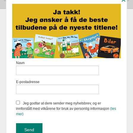
Frakt
Kjøpsbetingelser
Sikkerhet og personvern
Nyhetsbrev
Fortellerforlaget Eikremsvingen 31 6422 Molde Tlf.
907 31 992
-
Navn
Foretaksregisteret 883 957 652
Vår nettbutikk bruker cookies slik at
E-postadresse
du får en bedre kjøpsopplevelse og
vi kan yte deg bedre service. Vi
bruker cookies hovedsaklig til å
lagre innloggingsdetaljer og huske
Jeg godtar at dere sender meg nyhetsbrev, og er
hva du har puttet i handlekurven
innforstått med vilkårene for bruk av personlig informasjon
(les
din. Fortsett å bruke siden som
mer)
normalt om du godtar dette.
Les
mer
eller
endre innstillinger for
cookies.