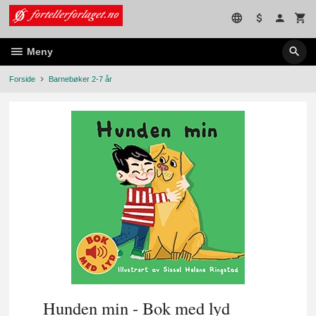
Gå
til
innholdet
Meny
Forside
Barnebøker 2-7 år
Hunden min - Bok med lyd