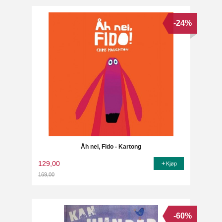
-24%
Åh nei, Fido - Kartong
129,00
Kjøp
169,00
Rabatt
-60%