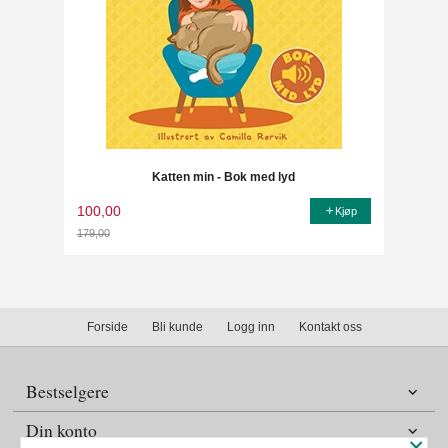
Katten min - Bok med lyd
100,00
Kjøp
179,00
Rabatt
Forside
Bli kunde
Logg inn
Kontakt oss
Bestselgere
Din konto
×