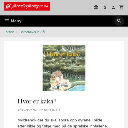
Gå
til
innholdet
Meny
Forside
Barnebøker 2-7 år
Hvor er kaka?
Artikkelnr.:
978-82-8103-021-3
Myldrebok der du skal spore opp dyrene i bilde
etter bilde og følge med på de sprelske innfallene.