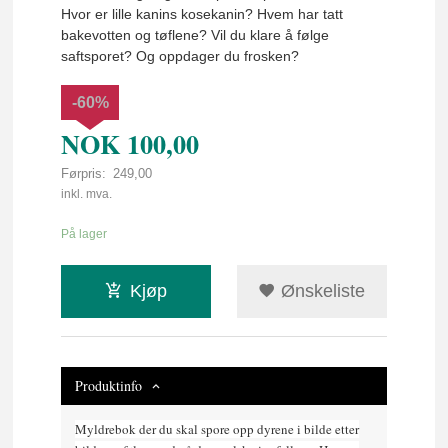
Hvor er lille kanins kosekanin? Hvem har tatt
bakevotten og tøflene? Vil du klare å følge
saftsporet? Og oppdager du frosken?
-60%
NOK
100,00
Førpris:
249,00
Rabatt
inkl. mva.
På lager
Kjøp
Ønskeliste
Produktinfo
Myldrebok der du skal spore opp dyrene i bilde etter