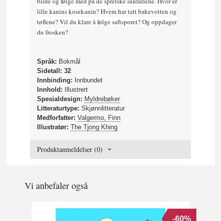
bilde og følge med på de sprelske innfallene. Hvor er
lille kanins kosekanin? Hvem har tatt bakevotten og
tøflene? Vil du klare å følge saftsporet? Og oppdager
du frosken?
Språk:
Bokmål
Sidetall: 32
Innbinding:
Innbundet
Innhold:
Illustrert
Spesialdesign:
Myldrebøker
Litteraturtype:
Skjønnlitteratur
Medforfatter:
Valgermo, Finn
Illustratør:
The Tjong Khing
Produktanmeldelser (0)
Vi anbefaler også
-60%