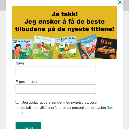
×
Frakt
Kjøpsbetingelser
Sikkerhet og personvern
Nyhetsbrev
Fortellerforlaget Eikremsvingen 31 6422 Molde Tlf.
907 31 992
-
Navn
Foretaksregisteret 883 957 652
Vår nettbutikk bruker cookies slik at
E-postadresse
du får en bedre kjøpsopplevelse og
vi kan yte deg bedre service. Vi
bruker cookies hovedsaklig til å
lagre innloggingsdetaljer og huske
Jeg godtar at dere sender meg nyhetsbrev, og er
hva du har puttet i handlekurven
innforstått med vilkårene for bruk av personlig informasjon
(les
din. Fortsett å bruke siden som
mer)
normalt om du godtar dette.
Les
mer
eller
endre innstillinger for
cookies.