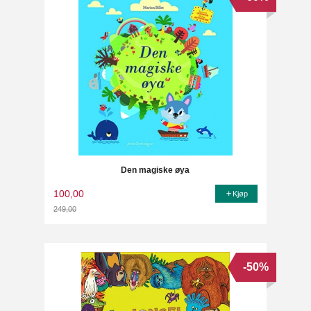
Den magiske øya
100,00
Kjøp
249,00
Rabatt
-50%