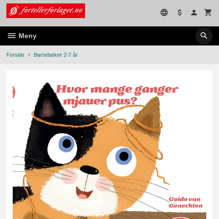
Gå
til
innholdet
Meny
Forside
Barnebøker 2-7 år