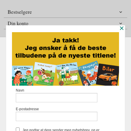
Bestselgere
Din konto
×
Frakt
Kjøpsbetingelser
Sikkerhet og personvern
Nyhetsbrev
Fortellerforlaget Eikremsvingen 31 6422 Molde Tlf.
907 31 992
-
Navn
Foretaksregisteret 883 957 652
Vår nettbutikk bruker cookies slik at
E-postadresse
du får en bedre kjøpsopplevelse og
vi kan yte deg bedre service. Vi
bruker cookies hovedsaklig til å
lagre innloggingsdetaljer og huske
Jeg godtar at dere sender meg nyhetsbrev, og er