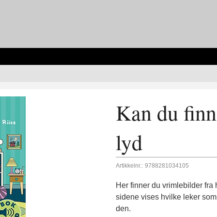
Kan du fin
lyd
Artikkelnr.:
9788281034105
Her finner du vrimlebilder fra 
sidene vises hvilke leker som 
den.