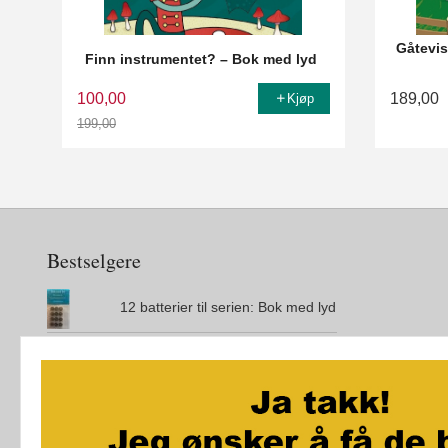
Gåtevis
Finn instrumentet? – Bok med lyd
100,00
189,00
Kjøp
199,00
Rabatt
Bestselgere
12 batterier til serien: Bok med lyd
Den magiske øya
City Maze - London - Brettspill