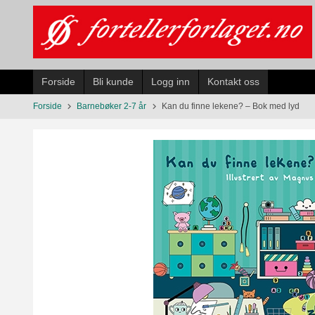
Gå
til
innholdet
Forside
Bli kunde
Logg inn
Kontakt oss
Forside
Barnebøker 2-7 år
Kan du finne lekene? – Bok med lyd