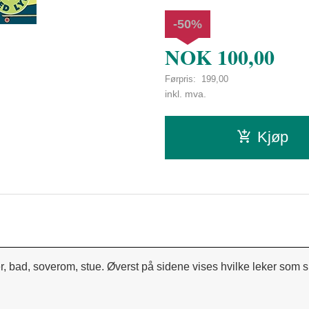
-50%
NOK
100,00
Førpris:
199,00
Rabatt
inkl. mva.
Kjøp
ler, bad, soverom, stue. Øverst på sidene vises hvilke leker som s