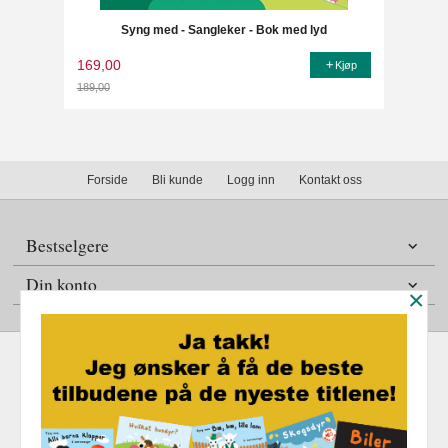
Syng med - Sangleker - Bok med lyd
169,00
Kjøp
189,00
Rabatt
Forside
Bli kunde
Logg inn
Kontakt oss
Bestselgere
Din konto
×
Frakt
Kjøpsbetingelser
Sikkerhet og personvern