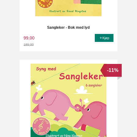
Sangleker - Bok med lyd
99,00
Kjøp
189,00
Rabatt
-11%