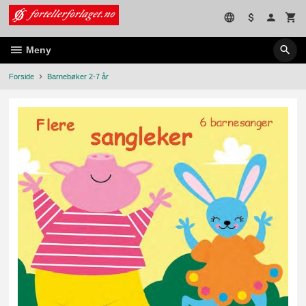
Gå
til
innholdet
Meny
Forside
Barnebøker 2-7 år