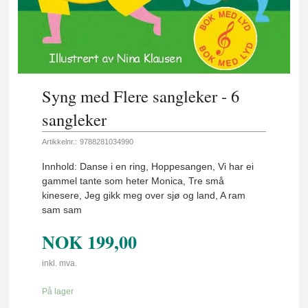
Syng med Flere sangleker - 6
sangleker
Artikkelnr.:
9788281034990
Innhold: Danse i en ring, Hoppesangen, Vi har ei
gammel tante som heter Monica, Tre små
kinesere, Jeg gikk meg over sjø og land, A ram
sam sam
NOK
199,00
inkl. mva.
På lager