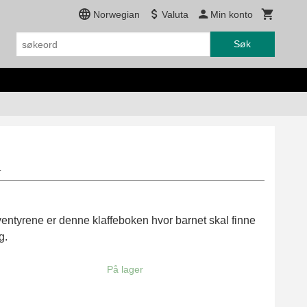
Norwegian
Valuta
Min konto
Søk
n
eeventyrene er denne klaffeboken hvor barnet skal finne
g.
På lager