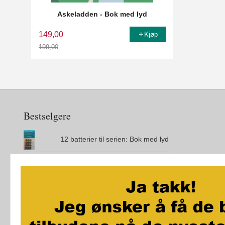
Askeladden - Bok med lyd
149,00
Kjøp
199,00
Rabatt
Bestselgere
12 batterier til serien: Bok med lyd
Den magiske øya
City Maze - London - Brettspill
Jo vil ikke bæsje på do