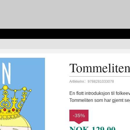
Tommelite
Artikkelnr.:
9788281033078
En flott introduksjon til folk
Tommeliten som har gjemt se
-35%
NOK
129,00