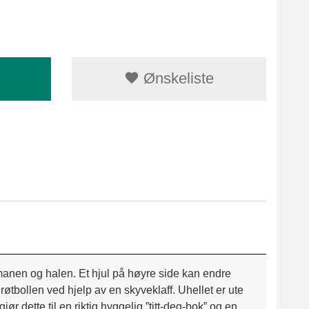
Ønskeliste
 manen og halen. Et hjul på høyre side kan endre
røtbollen ved hjelp av en skyveklaff. Uhellet er ute
ør dette til en riktig hyggelig ”titt-deg-bok” og en