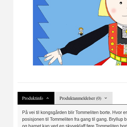
Produktinfo
Produktanmeldelser (0)
På vei til kongsgården blir Tommeliten borte. Hvor 
posisjonen til Tommeliten fra gang til gang. Bryllup 
og barnet kan ved en skyveklaff føre Tommeliten bort ti