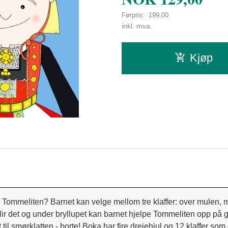
Førpris:
199,00
Rabatt
inkl. mva.
Kjøp
er Tommeliten? Barnet kan velge mellom tre klaffer: over mulen,
blir det og under bryllupet kan barnet hjelpe Tommeliten opp på g
l smørklatten - borte! Boka har fire dreiehjul og 12 klaffer som gj