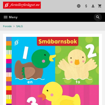
Gå
til
innholdet
Meny
Forside
SALG