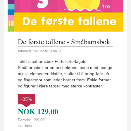
De første tallene - Småbarnsbok
Artikkelnr.:
978-82-8103-082-4
Taktil småbarnsbok Fortellerforlagets
Småbarnsbok er en prisbelønnet serie med mange
taktile elementer: klaffer, stoffer til å ta-og-føle-på
og fingerspor som leder barnet frem. Enkle former
og figurer i klare farger med sterke kontraster.
-35%
NOK
129,00
Førpris:
199,00
Rabatt
inkl. mva.