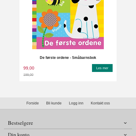
De første ordene - Småbarnsbok
99,00
Les mer
199,00
Rabatt
Forside
Bli kunde
Logg inn
Kontakt oss
Bestselgere
Din konto