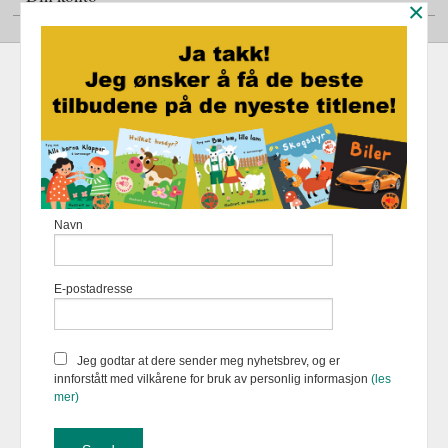
×
Frakt
Kjøpsbetingelser
Sikkerhet og personvern
Nyhetsbrev
Fortellerforlaget Eikremsvingen 31 6422 Molde Tlf.
907 31 992
-
Navn
Foretaksregisteret 883 957 652
Vår nettbutikk bruker cookies slik at
E-postadresse
du får en bedre kjøpsopplevelse og
vi kan yte deg bedre service. Vi
bruker cookies hovedsaklig til å
lagre innloggingsdetaljer og huske
Jeg godtar at dere sender meg nyhetsbrev, og er
hva du har puttet i handlekurven
innforstått med vilkårene for bruk av personlig informasjon
(les
din. Fortsett å bruke siden som
mer)
normalt om du godtar dette.
Les
mer
eller
endre innstillinger for
cookies.