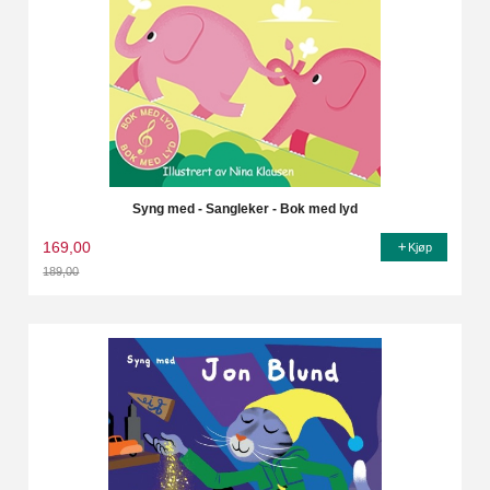
Syng med - Sangleker - Bok med lyd
169,00
Kjøp
189,00
Rabatt