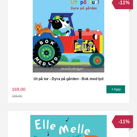
-11%
Ut på tur - Dyra på gården - Bok med lyd
169,00
Kjøp
189,00
Rabatt
-11%