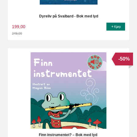
Dyreliv på Svalbard - Bok med lyd
199,00
Kjøp
249,00
Rabatt
-50%
Finn instrumentet? – Bok med lyd