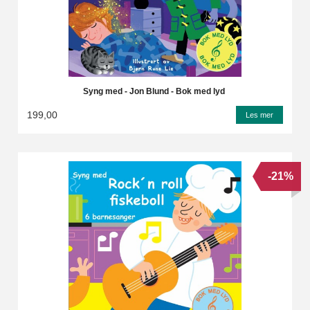
Syng med - Jon Blund - Bok med lyd
199,00
Les mer
-21%