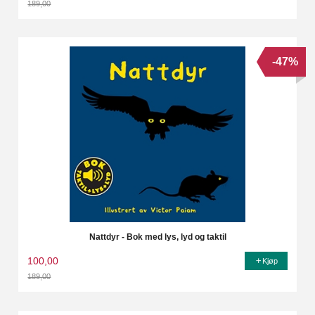
189,00
Rabatt
-47%
Nattdyr - Bok med lys, lyd og taktil
100,00
Kjøp
189,00
Rabatt