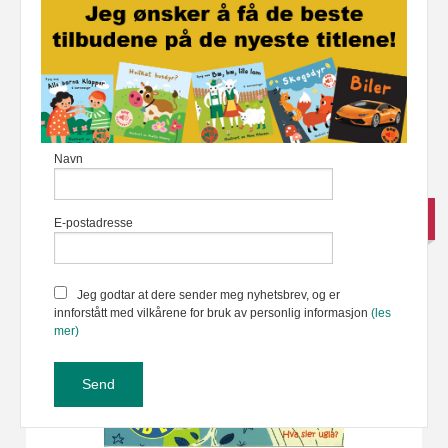
Mine største dyr - Taktil bok med lyd
100,00
Kjøp
199,00
Rabatt
Navn
-41%
E-postadresse
Jeg godtar at dere sender meg nyhetsbrev, og er
innforstått med vilkårene for bruk av personlig informasjon
(les
mer)