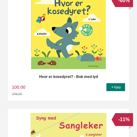
-60%
Hvor er kosedyret? - Bok med lyd
100,00
Kjøp
249,00
Rabatt
-11%