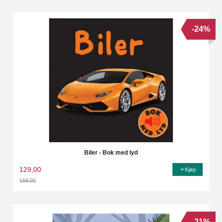
-24%
Biler - Bok med lyd
129,00
Kjøp
169,00
Rabatt
-21%