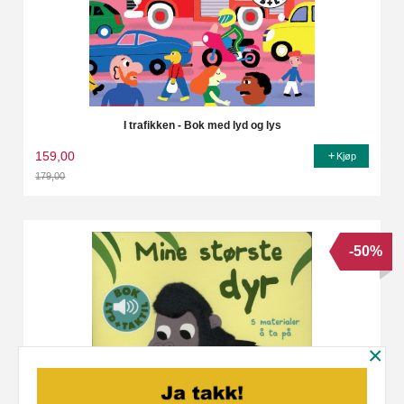
I trafikken - Bok med lyd og lys
159,00
Kjøp
179,00
Rabatt
-50%
×