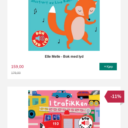
Elle Melle - Bok med lyd
159,00
Kjøp
179,00
Rabatt
-11%