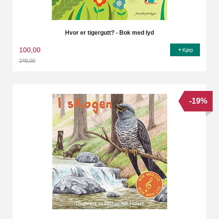
Hvor er tigergutt? - Bok med lyd
100,00
Kjøp
249,00
Rabatt
-19%