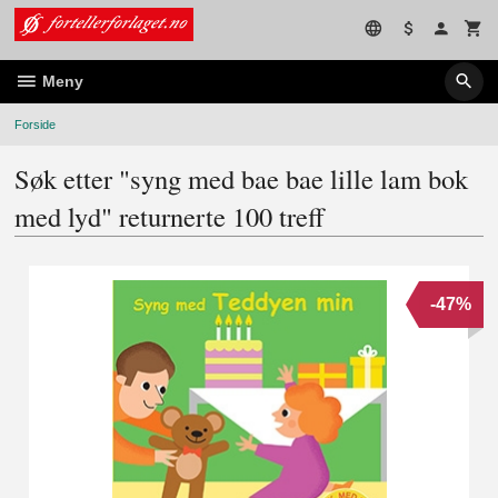
Gå
til
innholdet
Meny
Forside
Søk etter "syng med bae bae lille lam bok
med lyd" returnerte 100 treff
-47%