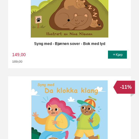
Syng med - Bjørnen sover - Bok med lyd
149,00
Kjøp
189,00
Rabatt
-11%