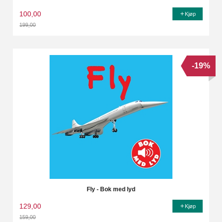
100,00
Kjøp
199,00
Rabatt
-19%
Fly - Bok med lyd
129,00
Kjøp
159,00