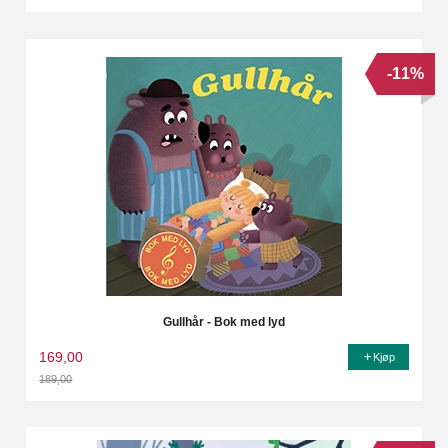
Rabatt
-11%
Gullhår - Bok med lyd
169,00
Kjøp
189,00
Rabatt