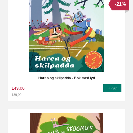
-21%
Haren og skilpadda - Bok med lyd
149,00
Kjøp
189,00
Rabatt