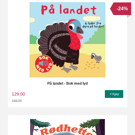
-24%
På landet - Bok med lyd
129,00
Kjøp
169,00
Rabatt