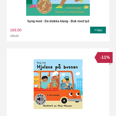
Syng med - Da klokka klang - Bok med lyd
169,00
Kjøp
189,00
Rabatt
-11%